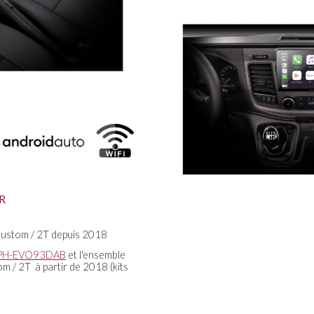
R
 Custom / 2T depuis 2018
PH-EVO93DAB
et l'ensemble
m / 2T à partir de 2018 (kits