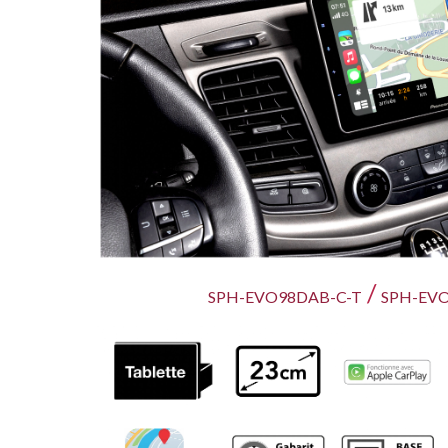
/
SPH-EVO9
8
DAB-C-T
SPH-EV