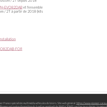
 Custom / 2T depuis 2018
PH-EVO
82
DAB
et l'ensemble
m / 2T à partir de 2018 (kits
nstallation
VO
82
DAB-FOR
er France spécialiste multimédia véhicules de loisirs. Site web général:
https://www.pioneer-car.eu/
oneer est à votre disposition du lundi au vendredi de 9h00 à 20h00, sauf les jours fériés.
Numéro de