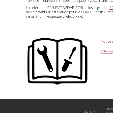
Tablette Multimédia 8" spécifique pour FORD Transit
La référence SPH-EVO
82
DAB-FOR inclus le produit
S
des éléments d'installation pour le FORD Transit Custo
installation mécanique
& électrique)
Notice i
SPH-E
Pione
Le Service Consommateurs Pi