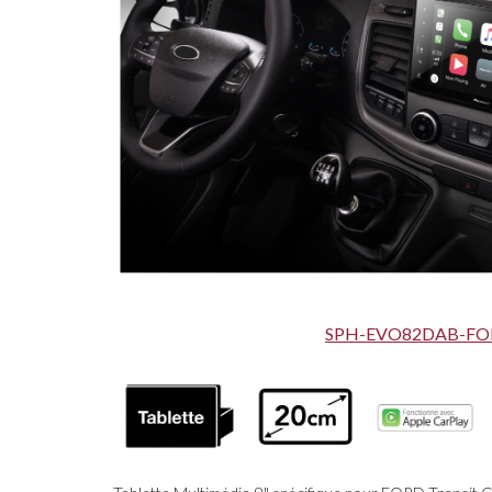
SPH-EVO
82
DAB-FO