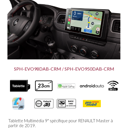
SPH-EVO9
8
DAB-CRM
/
SPH-EVO950DAB-C
RM
Tablette Multimédia 9" spécifique pour
RENAULT Master à
partir de 2019.